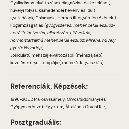
Gyulladásos elváltozások diagnózisa és kezelése (
hüvelyi folyás, kismedencei heveny és idült
gyulladások, Chlamydia, Herpes ill. egyéb fertőzések )
Fogamzásgátlás (
gyógyszeres, méhenbelüli eszköz-
spirál felhelyezés, ellenőrzés, eltávolítás,
hormontartalmú méhenbelüli eszköz: Mirena, hüvely
gyűrű: Nuvaring
)
Jóindulatú méhszáj elváltozások (méhszájseb)
kezelése: cryo-terápiája ( méhszáj fagyasztás)
Referenciák, Képzések:
1996-2002 Marosvásárhelyi Orvostudományi és
Gyógyszerészeti Egyetem, Általános Orvosi Kar,
Posztgraduális: