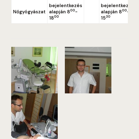
bejelentkezés
bejelentkezés
00
00
Nőgyógyászat
alapján 8
-
alapján 8
-
00
30
18
15