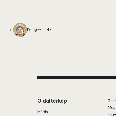
Dr. Ligeti Judit
Oldaltérkép
Ren
Megk
Média
Híre