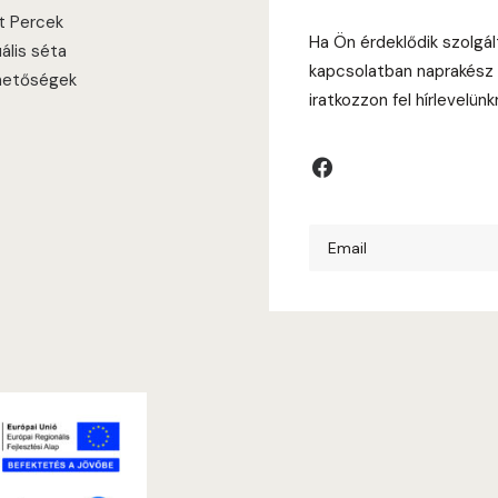
it Percek
Ha Ön érdeklődik szolgál
uális séta
kapcsolatban naprakész 
hetőségek
iratkozzon fel hírlevelünk