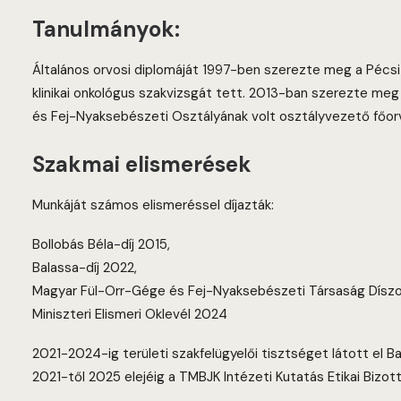
Tanulmányok:
Általános orvosi diplomáját 1997-ben szerezte meg a Pécs
klinikai onkológus szakvizsgát tett. 2013-ban szerezte me
és Fej-Nyaksebészeti Osztályának volt osztályvezető főorv
Szakmai elismerések
Munkáját számos elismeréssel díjazták:
Bollobás Béla-díj 2015,
Balassa-díj 2022,
Magyar Fül-Orr-Gége és Fej-Nyaksebészeti Társaság Díszo
Miniszteri Elismeri Oklevél 2024
2021-2024-ig területi szakfelügyelői tisztséget látott el
2021-től 2025 elejéig a TMBJK Intézeti Kutatás Etikai Bizott