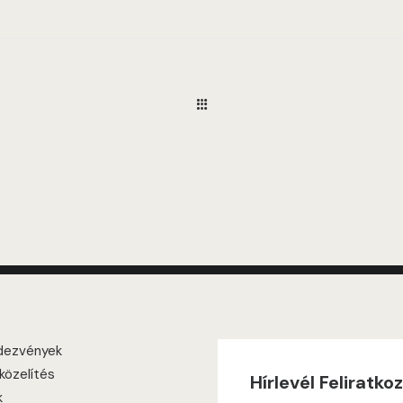
dezvények
özelítés
Hírlevél Feliratko
k