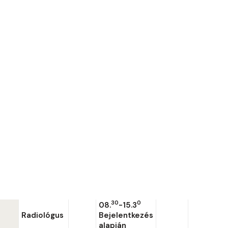
Tudományegyetemen szereztem.
Nőgyógyászat
Urológia
Szemészet
2014 – 2020 között a Pécsi Tudományegyetem
Jóga oktatás
Radiológiai Klinikán dolgoztam.
Sebészet, Proktológia
2019-ben szakvizsgáztam radiológiából.
Szülészeti-nőgyógyászati szonográfia
2020 óta a Tolna Megyei Balassa János Kórház
Radiológiai Osztály szakorvosa vagyok.
Munkám során a képalkotó diagnosztika különböző
területein szereztem tapasztalatot.
ONLINE IDŐPONTFOGLALÁS
Rendelési idő
Szakterület
Hétfő
Kedd
Szerda
Csütörtö
30
0
08.
-15.3
Radiológus
Bejelentkezés
alapján