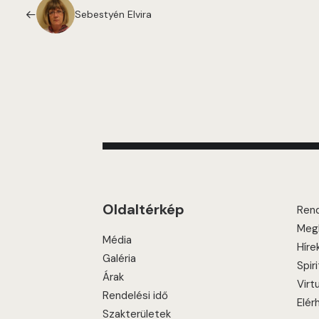
Sebestyén Elvira
Oldaltérkép
Ren
Megk
Média
Híre
Galéria
Spir
Árak
Virt
Rendelési idő
Elér
Szakterületek