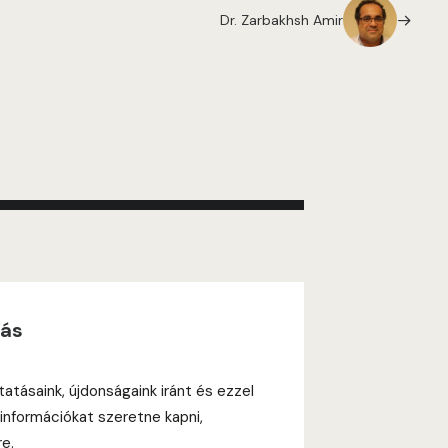
Dr. Zarbakhsh Amir
zás
tatásaink, újdonságaink iránt és ezzel
információkat szeretne kapni,
re.