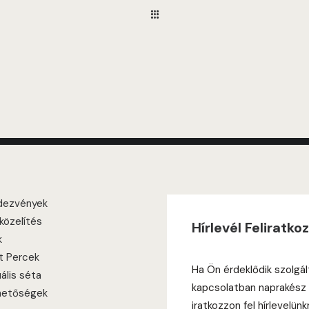
dezvények
özelítés
Hírlevél Feliratko
k
it Percek
Ha Ön érdeklődik szolgál
uális séta
kapcsolatban naprakész 
hetőségek
iratkozzon fel hírlevelünk