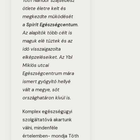
Tóth Nándor szájsebész
ötlete életre kelt és
megkezdte működését
a
Spirit Egészségcentum
.
Az alapítók több célt is
maguk elé tűztek és az
idő visszaigazolta
elképzeléseiket. Az Ybl
Miklós utcai
Egészségcentrum mára
ismert gyógyító hellyé
vált
a megye, sőt
országhatáron kívül is.
Komplex egészségügyi
szolgáltatóvá akartunk
válni, mindenféle
értelemben- mondja Tóth